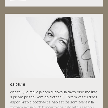
08.05.19
Ahojte! :} je máj a ja som si dovolila takto dlho meškať
s prvým príspevkom do Notesa :} Chcem vás tu dnes
aspoň krátko pozdraviť a napísať, že som zverejnila
zoznam aktuálnych koncertov na túto letnú sezónu.