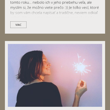
tomto roku… nebolo ich v jeho priebehu veľa, ale
myslím si, že možno viete prečo :)) Je toľko vecí, ktoré
by som vám chcela napísať a tradične, neviem odkiaľ
začať… Mám v sebe silný sentiment, pretože keď si
spomeniem na to, čo som robila v tomto čase […]
VIAC