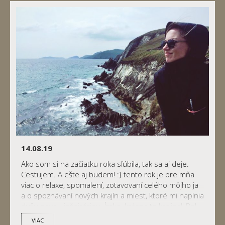
14.08.19
Ako som si na začiatku roka sľúbila, tak sa aj deje.
Cestujem. A ešte aj budem! :} tento rok je pre mňa
viac o relaxe, spomalení, zotavovaní celého môjho ja
a o spoznávaní nových krajín a miest, ktoré mi naplnia
dušu novou inšpiráciou. Írsko, krásna to krajina!! Bol
to môj útek zo slovenských horúčav do […]
VIAC