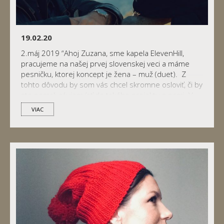
19.02.20
2.máj 2019 “Ahoj Zuzana, sme kapela ElevenHill,
pracujeme na našej prvej slovenskej veci a máme
pesničku, ktorej koncept je žena – muž (duet). Z
tohto dôvodu by som vás chcel skromne osloviť, či by
ste nemali záujem ísť do takého projektu s nami. V
prílohe posielam demo…” Takto to začalo :} A vlastne
VIAC
väčšinou aj vždy začína v mnohých prípadoch, […]