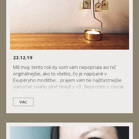
23.12.19
Milí moji, tento rok by som vám nepopriala asi nič
originálnejšie, ako to všetko, čo je napísané v
Exupéryho modlitbe… prajem vám tie najšťastnejšie
vianočné sviatky plné lásky!! z <3 „Neprosím o zázrak,
Pane, ale o silu pre všedný život. Nauč ma umeniu
malých krokov. Sprav ma vynaliezavým
VIAC
a vynachádzavým, sprav ma sebaistým v správny čas.
Obdar ma jemnocitom, […]