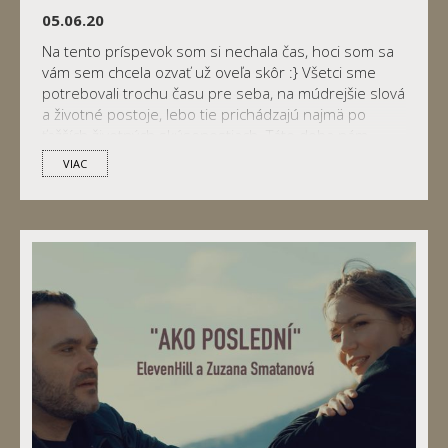
05.06.20
Na tento príspevok som si nechala čas, hoci som sa
vám sem chcela ozvať už oveľa skôr :} Všetci sme
potrebovali trochu času pre seba, na múdrejšie slová
a životné postoje, lebo tie prichádzajú najmä po
ťažších životných skúsenostiach. Táto doba nám
nadelila viac, ako sme si vedeli predstaviť, ale ako
VIAC
bolo už miliónkrát povedané, […]