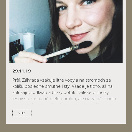
29.11.19
Prší. Záhrada vsakuje litre vody a na stromoch sa
kolíšu posledné smutné listy. Všade je ticho, až na
žblnkajúci odkvap a blízky potok. Ďaleké vrcholky
lesov sú zahalené bielou hmlou, ale už za pár hodín
ju vystrieda pohlcujúca čierna tma. Atmosféra ako z
pustého hororu. Ako môže niekto tvrdiť, že má jeseň
VIAC
rád? :} …sľúbila […]