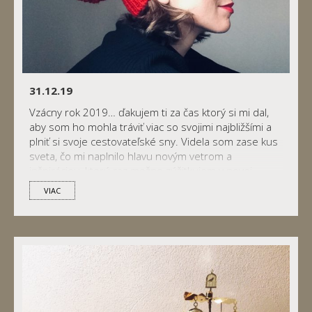
31.12.19
Vzácny rok 2019… ďakujem ti za čas ktorý si mi dal,
aby som ho mohla tráviť viac so svojimi najbližšími a
plniť si svoje cestovateľské sny. Videla som zase kus
sveta, čo mi naplnilo hlavu novým vetrom a
inšpiráciou, ktorú raz možno zúžitkujem v novej
tvorbe… Ďakujem ti za krásne koncerty, ktorých bolo
VIAC
na toto […]