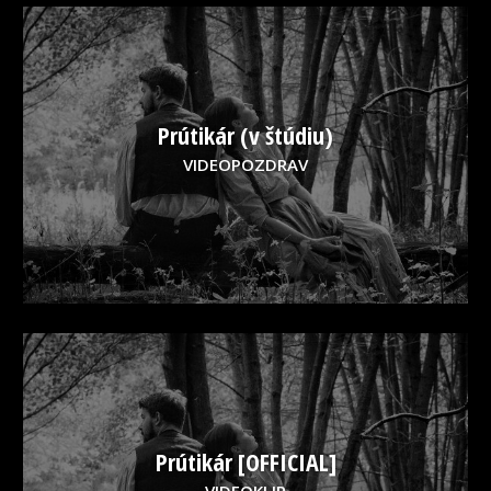
Prútikár (v štúdiu)
VIDEOPOZDRAV
Prútikár [OFFICIAL]
VIDEOKLIP