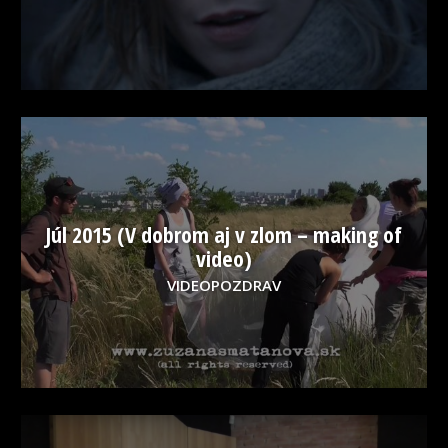
Júl 2015 (V dobrom aj v zlom – making of
video)
VIDEOPOZDRAV