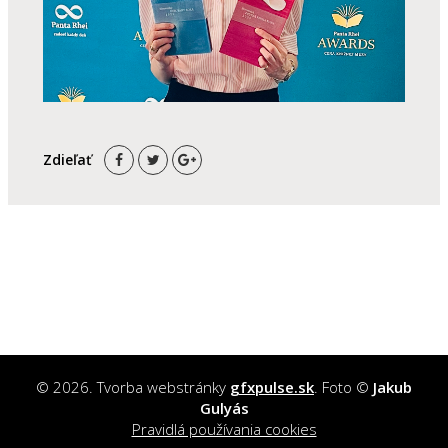
Zdieľať
© 2026. Tvorba webstránky
gfxpulse.sk
. Foto ©
Jakub
Gulyás
Pravidlá používania cookies